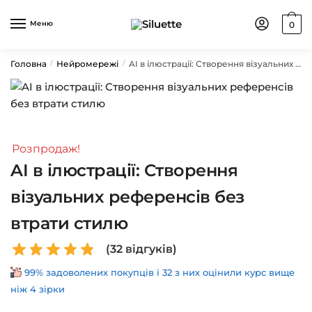
Skip
Skip
to
to
Меню
0
navigation
content
Головна
Нейромережі
AI в ілюстрації: Створення візуальних референсів без втрати стилю
/
/
Розпродаж!
AI в ілюстрації: Створення
візуальних референсів без
втрати стилю
(
32
відгуків)
99% задоволених покупців і 32 з них оцінили курс вище
ніж 4 зірки