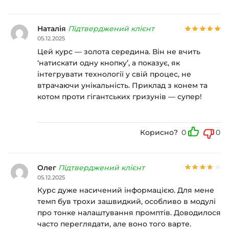
Наталія
Підтверджений клієнт
05.12.2025
Цей курс — золота середина. Він не вчить
‘натискати одну кнопку’, а показує, як
інтегрувати технології у свій процес, не
втрачаючи унікальність. Приклад з конем та
котом проти гігантських гризунів — супер!
Корисно?
0
0
Олег
Підтверджений клієнт
05.12.2025
Курс дуже насичений інформацією. Для мене
темп був трохи зашвидкий, особливо в модулі
про тонке налаштування промптів. Доводилося
часто переглядати, але воно того варте.