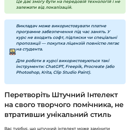
Це дає змогу бути на передовій технологій і не
Доступ до курсів: без обмежень за часом.
залежати від локалізацій.
Детальніше про оплату та безпеку — у довідці
Викладач може використовувати платне
>>>
програмне забезпечення під час занять. У
курс не входить софт, підписки чи спеціальні
Питання?
Пишіть на
info@siluette.com.ua
або в
пропозиції — покупка ліцензій повністю лягає
чат на сайті.
на студента.
Для роботи в курсі використовуються такі
інструменти:
ChatGPT, Freepik, Procreate (або
Photoshop, Krita, Clip Studio Paint).
Перетворіть Штучний Інтелект
на свого творчого помічника, не
втративши унікальний стиль
Вас турбує, що штучний інтелект може замінити