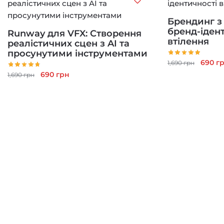
Брендинг з 
бренд-ідент
Runway для VFX: Створення
втілення
реалістичних сцен з AI та
просунутими інструментами
Оригі
690
г
1,690
грн
ціна:
Оригінальна
Поточна
690
грн
1,690
грн
1,690 г
ціна:
ціна:
1,690 грн.
690 грн.