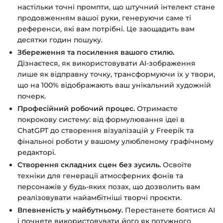
настільки точні промпти, що штучний інтелект стане
продовженням вашої руки, генеруючи саме ті
референси, які вам потрібні. Це заощадить вам
десятки годин пошуку.
Збереження та посилення вашого стилю.
Дізнаєтеся, як використовувати AI-зображення
лише як відправну точку, трансформуючи їх у твори,
що на 100% відображають ваш унікальний художній
почерк.
Професійний робочий процес.
Отримаєте
покрокову систему: від формулювання ідеї в
ChatGPT до створення візуалізацій у Freepik та
фінальної роботи у вашому улюбленому графічному
редакторі.
Створення складних сцен без зусиль.
Освоїте
техніки для генерації атмосферних фонів та
персонажів у будь-яких позах, що дозволить вам
реалізовувати найамбітніші творчі проєкти.
Впевненість у майбутньому.
Перестанете боятися AI
і почнете використовувати його як потужного