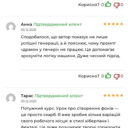
Корисно?
0
0
Анна
Підтверджений клієнт
05.12.2025
Сподобалося, що автор показує не лише
успішні генерації, а й пояснює, чому промпт
«дракон у печері» не працює. Це допомагає
зрозуміти логіку машини. Дуже чесний підхід.
Корисно?
0
0
Тарас
Підтверджений клієнт
05.12.2025
Потужний курс. Урок про створення фонів —
це просто скарб. Я вже зробив кілька варіацій
свого робочого місця: в стилі кіберпанк і
фентезі. Це дуже розширює творчі горизонти.