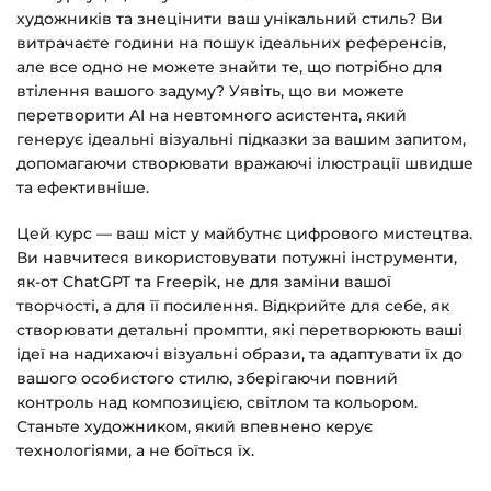
художників та знецінити ваш унікальний стиль? Ви
витрачаєте години на пошук ідеальних референсів,
але все одно не можете знайти те, що потрібно для
втілення вашого задуму? Уявіть, що ви можете
перетворити AI на невтомного асистента, який
генерує ідеальні візуальні підказки за вашим запитом,
допомагаючи створювати вражаючі ілюстрації швидше
та ефективніше.
Цей курс — ваш міст у майбутнє цифрового мистецтва.
Ви навчитеся використовувати потужні інструменти,
як-от ChatGPT та Freepik, не для заміни вашої
творчості, а для її посилення. Відкрийте для себе, як
створювати детальні промпти, які перетворюють ваші
ідеї на надихаючі візуальні образи, та адаптувати їх до
вашого особистого стилю, зберігаючи повний
контроль над композицією, світлом та кольором.
Станьте художником, який впевнено керує
технологіями, а не боїться їх.