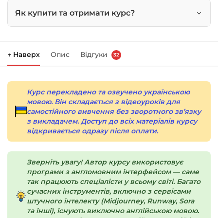
Як купити та отримати курс?
Натисніть
«Купити»
на сторінці курсу.
↑ Наверх
Опис
Відгуки
32
Праворуч з’явиться кошик — натисніть
«Оформлення замовлення»
.
Заповніть всі поля (пошта та пароль).
Курс перекладено та озвучено українською
мовою. Він складається з відеоуроків для
Оплатіть зручним способом (більше 8
самостійного вивчення без зворотного зв’язку
способів оплати).
з викладачем. Доступ до всіх матеріалів курсу
відкривається одразу після оплати.
Після оплати з’явиться сторінка подяки з
кнопкою
«Перейти до завантажень»
.
Натисніть її — і відкриється сторінка з
Зверніть увагу! Автор курсу використовує
курсами.
програми з англомовним інтерфейсом — саме
так працюють спеціалісти у всьому світі. Багато
Додатково посилання на курс прийде вам
сучасних інструментів, включно з сервісами
штучного інтелекту (Midjourney, Runway, Sora
на email.
та інші), існують виключно англійською мовою.