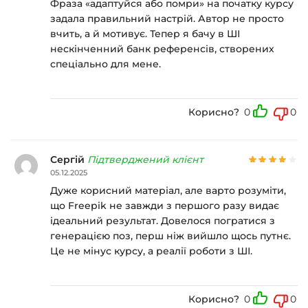
Фраза «адаптуйся або помри» на початку курсу
задала правильний настрій. Автор не просто
вчить, а й мотивує. Тепер я бачу в ШІ
нескінченний банк референсів, створених
спеціально для мене.
Корисно?
0
0
Сергій
Підтверджений клієнт
05.12.2025
Дуже корисний матеріал, але варто розуміти,
що Freepik не завжди з першого разу видає
ідеальний результат. Довелося погратися з
генерацією поз, перш ніж вийшло щось путнє.
Це не мінус курсу, а реалії роботи з ШІ.
Корисно?
0
0