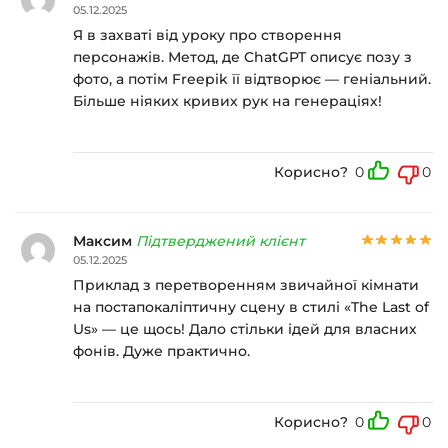
05.12.2025
Я в захваті від уроку про створення
персонажів. Метод, де ChatGPT описує позу з
фото, а потім Freepik її відтворює — геніальний.
Більше ніяких кривих рук на генераціях!
Корисно?
0
0
Максим
Підтверджений клієнт
05.12.2025
Приклад з перетворенням звичайної кімнати
на постапокаліптичну сцену в стилі «The Last of
Us» — це щось! Дало стільки ідей для власних
фонів. Дуже практично.
Корисно?
0
0