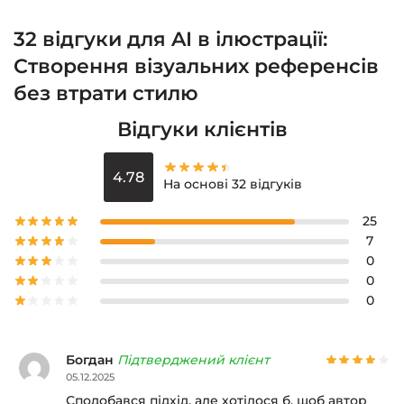
32 відгуки для
AI в ілюстрації:
Створення візуальних референсів
без втрати стилю
Відгуки клієнтів
4.78
На основі 32 відгуків
25
7
0
0
0
Богдан
Підтверджений клієнт
05.12.2025
Сподобався підхід, але хотілося б, щоб автор