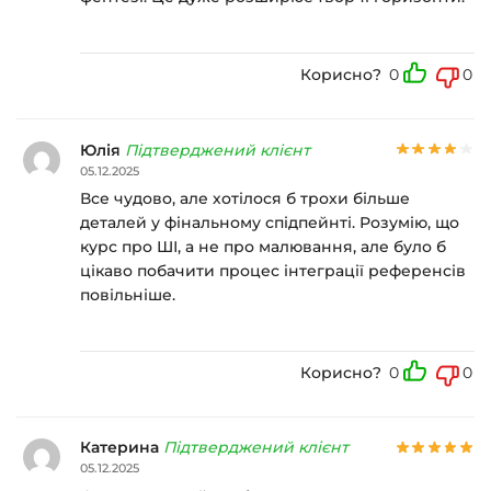
Корисно?
0
0
Юлія
Підтверджений клієнт
05.12.2025
Все чудово, але хотілося б трохи більше
деталей у фінальному спідпейнті. Розумію, що
курс про ШІ, а не про малювання, але було б
цікаво побачити процес інтеграції референсів
повільніше.
Корисно?
0
0
Катерина
Підтверджений клієнт
05.12.2025