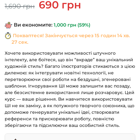
Оригінальна
Поточна
690
грн
1,690
грн
ціна:
ціна:
1,690 грн.
690 грн.
Ви економите:
1,000
грн
(59%)
Покваптеся! Закінчується через
15 годин 14 хв.
26 сек.
Хочете використовувати можливості штучного
інтелекту, але боїтеся, що він “вкраде” ваш унікальний
художній стиль? Багато ілюстраторів стикаються з цією
дилемою: як інтегрувати новітні технології, не
перетворюючи свої роботи на бездушні, згенеровані
шаблони. Ігнорування ШІ може залишити вас позаду,
але безсистемне використання лише розчаровує. Цей
курс — ваше рішення. Ви навчитеся використовувати
ШІ не як заміну, а як потужного творчого союзника, що
допоможе генерувати унікальні ідеї, створювати
референси та прискорювати роботу, повністю
зберігаючи та підсилюючи ваш особистий стиль.