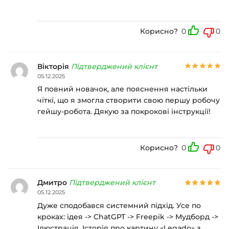
Корисно?
0
0
Вікторія
Підтверджений клієнт
05.12.2025
Я повний новачок, але пояснення настільки
чіткі, що я змогла створити свою першу робочу
гейшу-робота. Дякую за покрокові інструкції!
Корисно?
0
0
Дмитро
Підтверджений клієнт
05.12.2025
Дуже сподобався системний підхід. Усе по
кроках: ідея -> ChatGPT -> Freepik -> Мудборд ->
Ілюстрація. Історія про картину «Legado» з