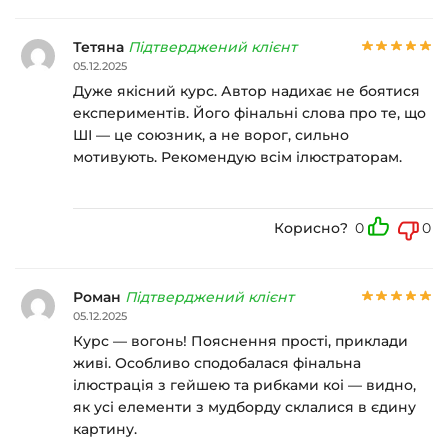
Тетяна
Підтверджений клієнт
05.12.2025
Дуже якісний курс. Автор надихає не боятися
експериментів. Його фінальні слова про те, що
ШІ — це союзник, а не ворог, сильно
мотивують. Рекомендую всім ілюстраторам.
Корисно?
0
0
Роман
Підтверджений клієнт
05.12.2025
Курс — вогонь! Пояснення прості, приклади
живі. Особливо сподобалася фінальна
ілюстрація з гейшею та рибками коі — видно,
як усі елементи з мудборду склалися в єдину
картину.