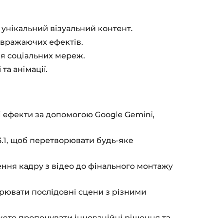
 унікальний візуальний контент.
я вражаючих ефектів.
ля соціальних мереж.
та анімації.
і ефекти за допомогою Google Gemini,
3.1, щоб перетворювати будь-яке
ення кадру з відео до фінального монтажу
орювати послідовні сцени з різними
ете пропонувати інноваційні рішення та