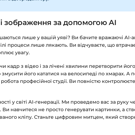
ні зображення за допомогою AI
шаються лише у вашій уяві? Ви бачите вражаючі AI-ані
мілі процеси лише лякають. Ви відчуваєте, що втрач
оплює увагу.
чи кадр з відео і за лічені хвилини перетворити йог
бо змусити його кататися на велосипеді по хмарах. 
робота професійної студії. Ви повністю контролюєте
і у світі AI-генерації. Ми проведемо вас за руку че
1
. Ви навчитеся не просто генерувати картинки, а ство
ваного кліпу. Станьте цифровим митцем, який створ