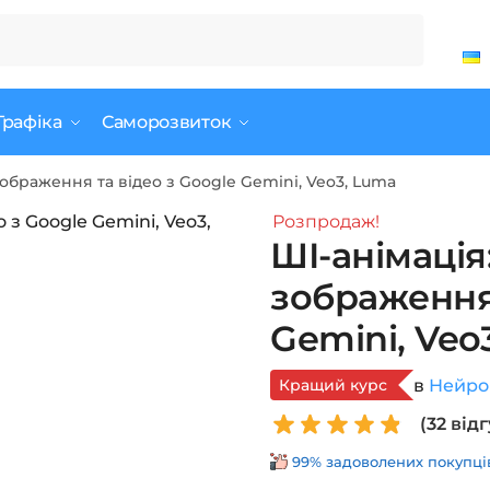
Графіка
Саморозвиток
ображення та відео з Google Gemini, Veo3, Luma
Розпродаж!
ШІ-анімаці
зображення 
Gemini, Veo
Кращий курс
в
Нейро
(
32
відг
99% задоволених покупців 