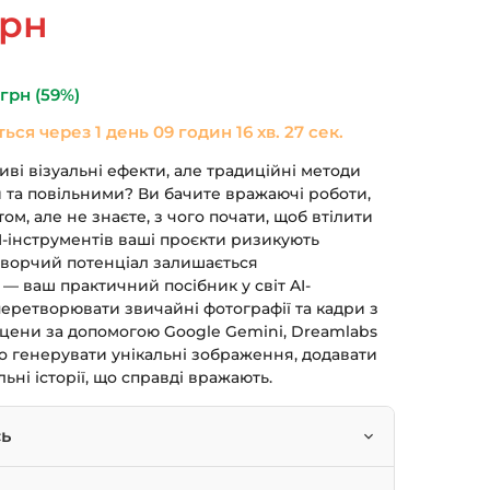
ьна
Поточна
грн
ціна:
690 грн.
0
грн
(59%)
ться через
1 день 09 годин 16 хв. 27 сек.
ві візуальні ефекти, але традиційні методи
 та повільними? Ви бачите вражаючі роботи,
ом, але не знаєте, з чого почати, щоб втілити
AI-інструментів ваші проєкти ризикують
 творчий потенціал залишається
— ваш практичний посібник у світ AI-
перетворювати звичайні фотографії та кадри з
 сцени за допомогою Google Gemini, Dreamlabs
гко генерувати унікальні зображення, додавати
льні історії, що справді вражають.
сь