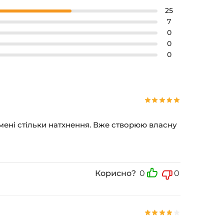
25
7
0
0
0
 мені стільки натхнення. Вже створюю власну
Корисно?
0
0