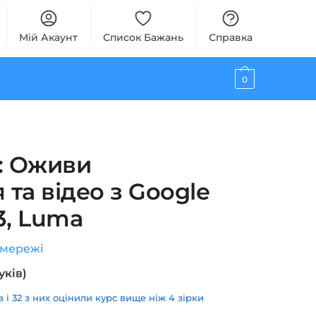
Мій Акаунт
Список Бажань
Справка
0
я: Оживи
та відео з Google
3, Luma
мережі
уків)
і 32 з них оцінили курс вище ніж 4 зірки