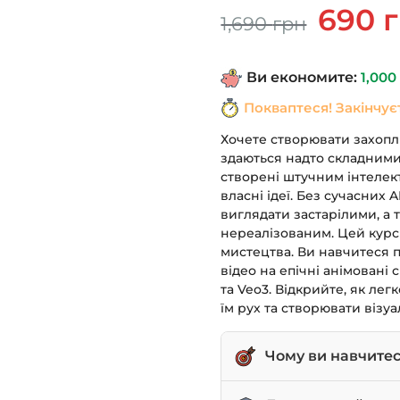
Оригінал
690
1,690
грн
ціна:
1,690 грн.
Ви економите:
1,00
Покваптеся! Закінчує
Хочете створювати захопли
здаються надто складними
створені штучним інтелект
власні ідеї. Без сучасних 
виглядати застарілими, а
нереалізованим. Цей курс 
мистецтва. Ви навчитеся 
відео на епічні анімовані
та Veo3. Відкрийте, як ле
їм рух та створювати візуа
Чому ви навчите