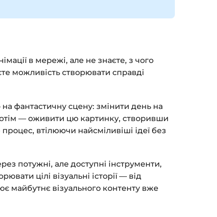
мації в мережі, але не знаєте, з чого
аєте можливість створювати справді
о на фантастичну сцену: змінити день на
А потім — оживити цю картинку, створивши
 процес, втілюючи найсміливіші ідеї без
рез потужні, але доступні інструменти,
рювати цілі візуальні історії — від
ює майбутнє візуального контенту вже