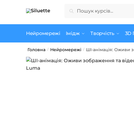
Skip
Skip
Шукати:
Шукати
to
to
navigation
content
Нейромережі
Імідж
Творчість
3D 
Головна
Нейромережі
ШІ-анімація: Оживи з
/
/