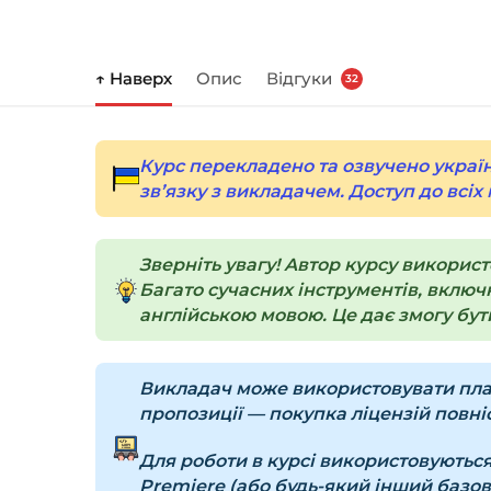
↑ Наверх
Опис
Відгуки
32
Курс перекладено та озвучено україн
зв’язку з викладачем. Доступ до всіх
Зверніть увагу! Автор курсу викорис
Багато сучасних інструментів, включн
англійською мовою. Це дає змогу бути
Викладач може використовувати платн
пропозиції — покупка ліцензій повніс
Для роботи в курсі використовуються
Premiere (або будь-який інший базов