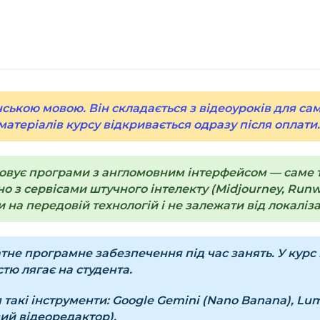
Натисніть
«Купити»
Праворуч з’явиться
замовлення»
.
Заповніть всі поля 
ською мовою. Він складається з відеоуроків для са
Оплатіть зручним с
 матеріалів курсу відкривається одразу після оплати
Після оплати з’яви
до завантажень»
. Н
товує програми з англомовним інтерфейсом — саме та
курсами.
о з сервісами штучного інтелекту (Midjourney, Runwa
 на передовій технологій і не залежати від локаліза
Додатково посиланн
Доступ до курсів: бе
е програмне забезпечення під час занять. У курс н
тю лягає на студента.
Детальніше про оплату
 такі інструменти:
Google Gemini (Nano Banana), Luma
Питання?
Пишіть на
in
ий відеоредактор).