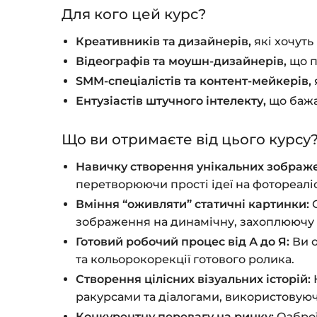
Для кого цей курс?
Креативників та дизайнерів,
які хочуть
Відеографів та моушн-дизайнерів,
що п
SMM-спеціалістів та контент-мейкерів,
Ентузіастів штучного інтелекту,
що бажаю
Що ви отримаєте від цього курсу
Навичку створення унікальних зображе
перетворюючи прості ідеї на фотореалі
Вміння “оживляти” статичні картинки:
О
зображення на динамічну, захоплюючу 
Готовий робочий процес від А до Я:
Ви о
та кольорокорекції готового ролика.
Створення цілісних візуальних історій:
ракурсами та діалогами, використовуюч
Конкурентну перевагу на ринку:
Озброї