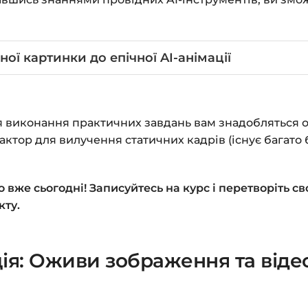
ної картинки до епічної AI-анімації
ля виконання практичних завдань вам знадобляться о
актор для вилучення статичних кадрів (існує багато
же сьогодні! Записуйтесь на курс і перетворіть свої
кту.
ія: Оживи зображення та відео 