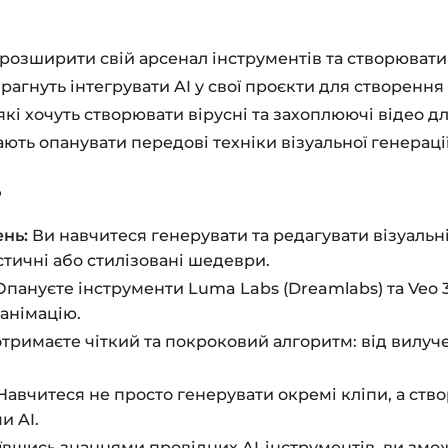
 розширити свій арсенал інструментів та створювати
рагнуть інтегрувати AI у свої проєкти для створенн
які хочуть створювати вірусні та захоплюючі відео д
ть опанувати передові техніки візуальної генерації 
?
нь:
Ви навчитеся генерувати та редагувати візуальн
стичні або стилізовані шедеври.
пануєте інструменти Luma Labs (Dreamlabs) та Veo 
анімацію.
тримаєте чіткий та покроковий алгоритм: від вилуч
Навчитеся не просто генерувати окремі кліпи, а ств
и AI.
вшись знаннями провідних AI-інструментів, ви змож